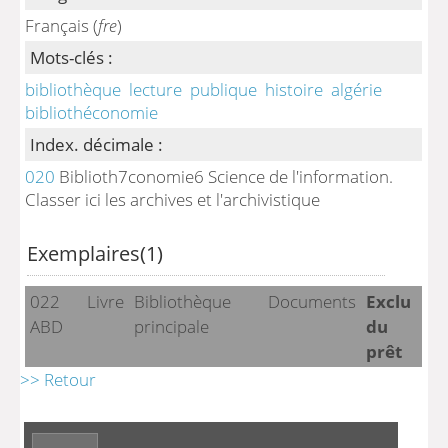
Français (
fre
)
Mots-clés :
bibliothèque
lecture
publique
histoire
algérie
bibliothéconomie
Index. décimale :
020
Biblioth7conomie6 Science de l'information.
Classer ici les archives et l'archivistique
Exemplaires(1)
022
Livre
Bibliothèque
Documents
Exclu
ABD
principale
du
prêt
>> Retour