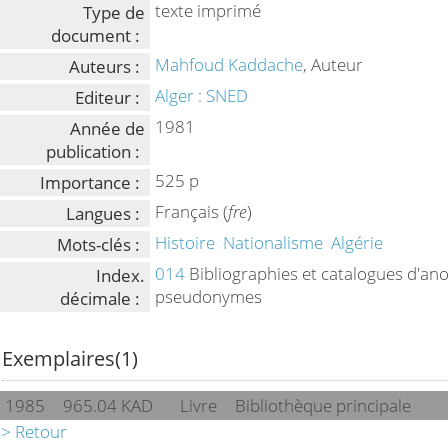
texte imprimé
Type de
document :
Mahfoud Kaddache
, Auteur
Auteurs :
Alger : SNED
Editeur :
1981
Année de
publication :
525 p
Importance :
Français (
fre
)
Langues :
Histoire
Nationalisme
Algérie
Mots-clés :
014
Bibliographies et catalogues d'an
Index.
pseudonymes
décimale :
Exemplaires(1)
1985
965.04 KAD
Livre
Bibliothèque principale
> Retour