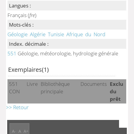
Langues :
Français (
fre
)
Mots-clés :
Géologie
Algérie
Tunisie
Afrique
du
Nord
Index. décimale :
551
Géologie, météorologie, hydrologie générale
Exemplaires(1)
551
Livre
Bibliothèque
Documents
Exclu
CON
principale
du
prêt
>> Retour
A-
A
A+