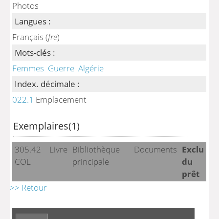
Photos
Langues :
Français (
fre
)
Mots-clés :
Femmes
Guerre
Algérie
Index. décimale :
022.1
Emplacement
Exemplaires(1)
305.42
Livre
Bibliothèque
Documents
Exclu
COL
principale
du
prêt
>> Retour