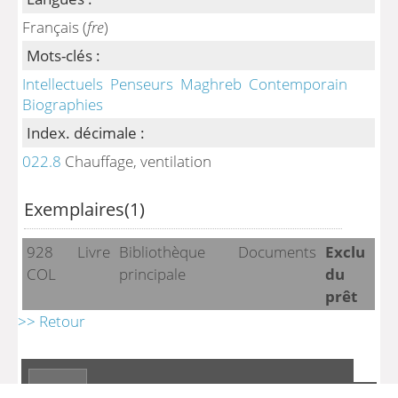
Français (
fre
)
Mots-clés :
Intellectuels
Penseurs
Maghreb
Contemporain
Biographies
Index. décimale :
022.8
Chauffage, ventilation
Exemplaires(1)
928
Livre
Bibliothèque
Documents
Exclu
COL
principale
du
prêt
>> Retour
A-
A
A+