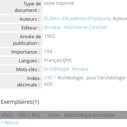
texte imprimé
Type de
document :
Bulletin d'Académie d'Hyppone
, Auteu
Auteurs :
Annaba : Imprimerie Centrale
Editeur :
1962
Année de
publication :
194
Importance :
Français (
fre
)
Langues :
Archéologie
Annaba
Mots-clés :
930.1
Archéologie : pour l'archéologie i
Index.
609
décimale :
Exemplaires(1)
4505
930.1 BUL
Livre
Bibliothèque principale
> Retour