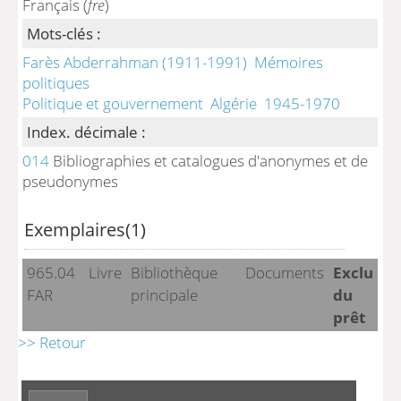
Français (
fre
)
Mots-clés :
Farès Abderrahman (1911-1991)
Mémoires
politiques
Politique et gouvernement
Algérie
1945-1970
Index. décimale :
014
Bibliographies et catalogues d'anonymes et de
pseudonymes
Exemplaires(1)
965.04
Livre
Bibliothèque
Documents
Exclu
FAR
principale
du
prêt
>> Retour