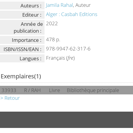
Jamila Rahal
, Auteur
Auteurs :
Alger : Casbah Editions
Editeur :
2022
Année de
publication :
478 p.
Importance :
978-9947-62-317-6
ISBN/ISSN/EAN :
Français (
fre
)
Langues :
Exemplaires(1)
33933
R / RAH
Livre
Bibliothèque principale
> Retour