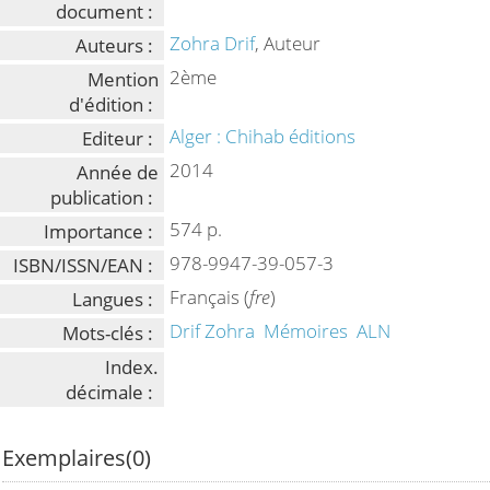
document :
Zohra Drif
, Auteur
Auteurs :
2ème
Mention
d'édition :
Alger : Chihab éditions
Editeur :
2014
Année de
publication :
574 p.
Importance :
978-9947-39-057-3
ISBN/ISSN/EAN :
Français (
fre
)
Langues :
Drif Zohra
Mémoires
ALN
Mots-clés :
Index.
décimale :
Exemplaires(0)