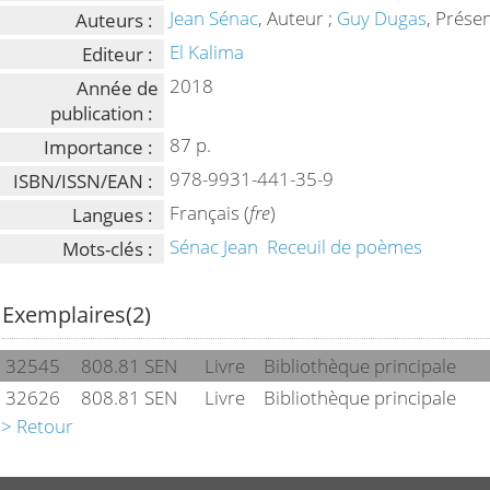
Jean Sénac
, Auteur ;
Guy Dugas
, Prése
Auteurs :
El Kalima
Editeur :
2018
Année de
publication :
87 p.
Importance :
978-9931-441-35-9
ISBN/ISSN/EAN :
Français (
fre
)
Langues :
Sénac Jean
Receuil de poèmes
Mots-clés :
Exemplaires(2)
32545
808.81 SEN
Livre
Bibliothèque principale
32626
808.81 SEN
Livre
Bibliothèque principale
> Retour