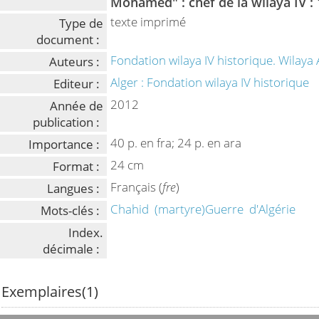
Mohamed" : chef de la wilaya IV :
texte imprimé
Type de
document :
Fondation wilaya IV historique. Wilaya 
Auteurs :
Alger : Fondation wilaya IV historique
Editeur :
2012
Année de
publication :
40 p. en fra; 24 p. en ara
Importance :
24 cm
Format :
Français (
fre
)
Langues :
Chahid
(martyre)Guerre
d'Algérie
Mots-clés :
Index.
décimale :
Exemplaires(1)