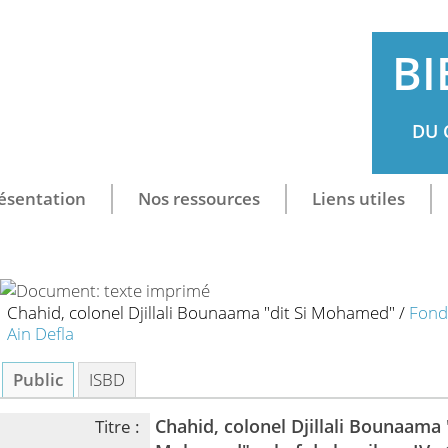
BI
DU 
ésentation
Nos ressources
Liens utiles
Chahid, colonel Djillali Bounaama "dit Si Mohamed"
/
Fonda
Ain Defla
Public
ISBD
Chahid, colonel Djillali Bounaama "
Titre :