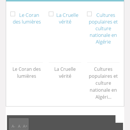
es
Le Coran des
La Cruelle
Cultures
L
in
lumières
vérité
populaires et
i
culture
nationale en
Algéri...
A-
A
A+